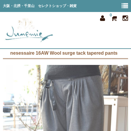
大阪・北摂・千里山 セレクトショップ・雑貨
0
nesessaire 16AW Wool surge tack tapered pants
home
all item
member
order
privacy
shop info
blog