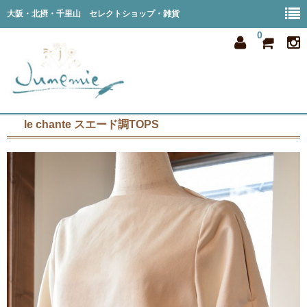
大阪・北摂・千里山 セレクトショップ・雑貨
0
le chante スエード調TOPS
home
all item
member
order
privacy
shop info
blog