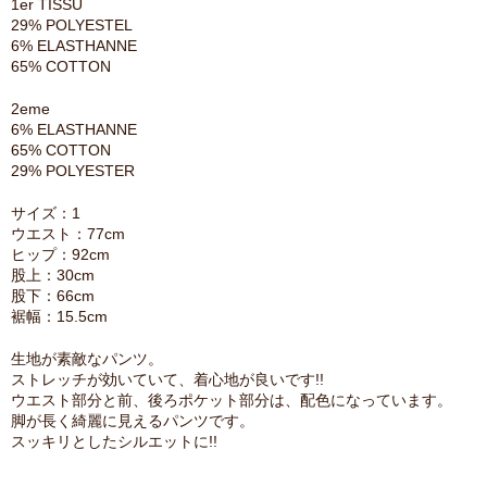
1er TISSU
29% POLYESTEL
6% ELASTHANNE
65% COTTON
2eme
6% ELASTHANNE
65% COTTON
29% POLYESTER
サイズ：1
ウエスト：77cm
ヒップ：92cm
股上：30cm
股下：66cm
裾幅：15.5cm
生地が素敵なパンツ。
ストレッチが効いていて、着心地が良いです!!
ウエスト部分と前、後ろポケット部分は、配色になっています。
脚が長く綺麗に見えるパンツです。
スッキリとしたシルエットに!!