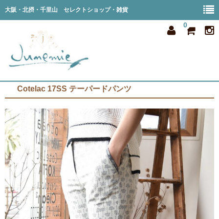
大阪・北摂・千里山 セレクトショップ・雑貨
0
Cotelac 17SS テーパードパンツ
home
all item
member
order
privacy
shop info
blog