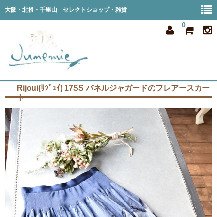
大阪・北摂・千里山 セレクトショップ・雑貨
0
Rijoui(ﾘｼﾞｭｲ) 17SS パネルジャガードのフレアースカー
home
ト
all item
member
order
privacy
shop info
blog