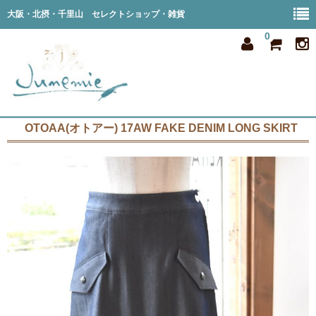
大阪・北摂・千里山 セレクトショップ・雑貨
0
OTOAA(オトアー) 17AW FAKE DENIM LONG SKIRT
home
all item
member
order
privacy
shop info
blog