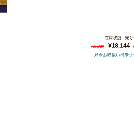
在庫状態 : 売
¥18,144
¥25,920
（
只今お取扱い出来ま