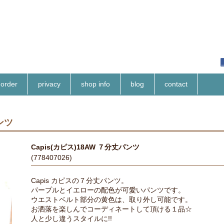
order
privacy
shop info
blog
contact
ンツ
Capis(カピス)18AW ７分丈パンツ
(778407026)
Capis カピスの７分丈パンツ。
パープルとイエローの配色が可愛いパンツです。
ウエストベルト部分の黄色は、取り外し可能です。
お洒落を楽しんでコーディネートして頂ける１品☆
人と少し違うスタイルに!!