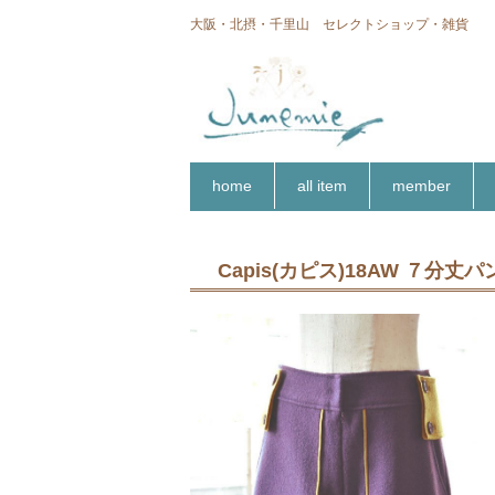
大阪・北摂・千里山 セレクトショップ・雑貨
home
all item
member
Capis(カピス)18AW ７分丈パ