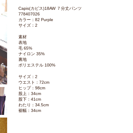
Capis(カピス)18AW ７分丈パンツ
778407026
カラー：82 Purple
サイズ：2
素材
表地
毛 65%
ナイロン 35%
裏地
ポリエステル 100%
サイズ：2
ウエスト：72cm
ヒップ：98cm
股上：34cm
股下：41cm
わたり：34.5cm
裾幅：34cm