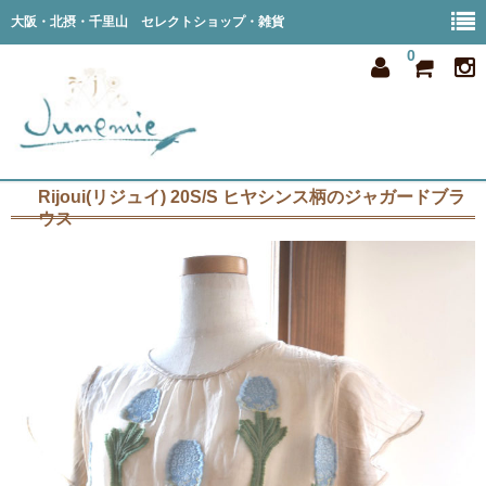
大阪・北摂・千里山 セレクトショップ・雑貨
0
Rijoui(リジュイ) 20S/S ヒヤシンス柄のジャガードブラ
home
ウス
all item
member
order
privacy
shop info
blog