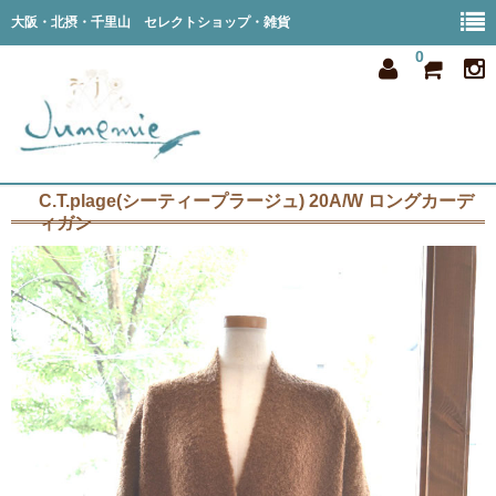
大阪・北摂・千里山 セレクトショップ・雑貨
0
C.T.plage(シーティープラージュ) 20A/W ロングカーデ
home
ィガン
all item
member
order
privacy
shop info
blog