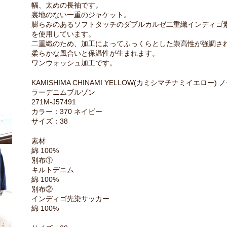
幅、太めの長袖です。
裏地のない一重のジャケット。
膨らみのあるソフトタッチのダブルカルゼ二重織インディゴ
を使用しています。
二重織のため、加工によってふっくらとした崇高性が強調さ
柔らかな風合いと保温性が生まれます。
ワンウォッシュ加工です。
KAMISHIMA CHINAMI YELLOW(カミシマチナミイエロー) 
ラーデニムブルゾン
271M-J57491
カラー：370 ネイビー
サイズ：38
素材
綿 100%
別布①
キルトデニム
綿 100%
別布②
インディゴ先染サッカー
綿 100%