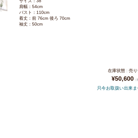
サイズ：38
肩幅：54cm
バスト：110cm
着丈：前 76cm 後ろ 70cm
袖丈：50cm
在庫状態 : 売
¥50,600
（
只今お取扱い出来ま