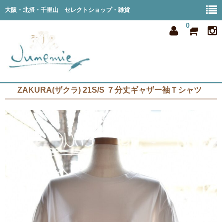
大阪・北摂・千里山 セレクトショップ・雑貨
0
ZAKURA(ザクラ) 21S/S ７分丈ギャザー袖Ｔシャツ
home
all item
member
order
privacy
shop info
blog