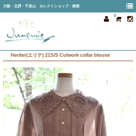
大阪・北摂・千里山 セレクトショップ・雑貨
0
Heriter(エリテ) 21S/S Cutwork collar blouse
home
all item
member
order
privacy
shop info
blog