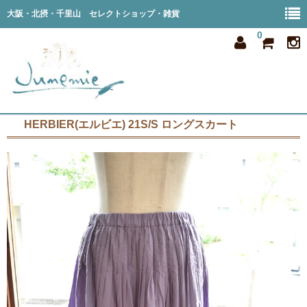
大阪・北摂・千里山 セレクトショップ・雑貨
0
HERBIER(エルビエ) 21S/S ロングスカート
home
all item
member
order
privacy
shop info
blog