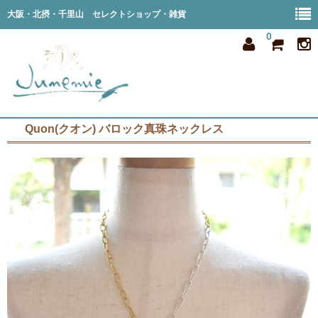
大阪・北摂・千里山 セレクトショップ・雑貨
0
Quon(クオン) バロック真珠ネックレス
home
all item
member
order
privacy
shop info
blog