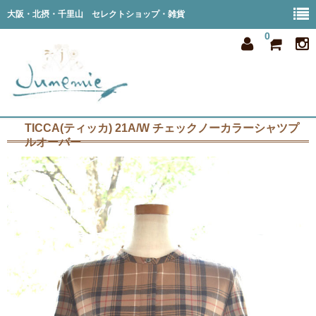
大阪・北摂・千里山 セレクトショップ・雑貨
0
TICCA(ティッカ) 21A/W チェックノーカラーシャツプ
home
ルオーバー
all item
member
order
privacy
shop info
blog