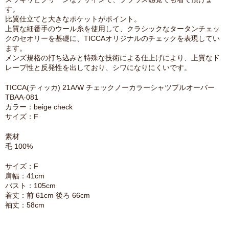
す。
比翼仕立てと大きなポケットがポイント。
上質な細番手のウール糸を使用して、クラシックなタータンチェッ
クのセオリーを基礎に、TICCAオリジナルのチェックを表現してい
ます。
メンズ規格の打ち込みと特殊な技術による仕上げにより、上質なド
レープ性と反発性を出しており、シワになりにくいです。
TICCA(ティッカ) 21A/W チェックノーカラーシャツプルオーバー
TBAA-081
カラー：beige check
サイズ：F
素材
毛 100%
サイズ：F
肩幅：41cm
バスト：105cm
着丈：前 61cm 後ろ 66cm
袖丈：58cm