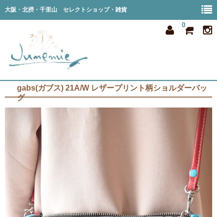
大阪・北摂・千里山 セレクトショップ・雑貨
0
gabs(ガブス) 21A/W レザープリント柄ショルダーバッ
home
グ
all item
member
order
privacy
shop info
blog