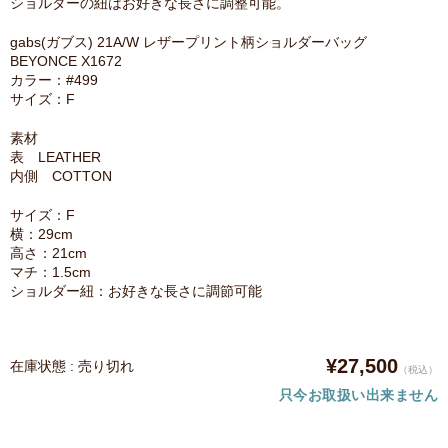
ショルダーの紐はお好きな長さに調整可能。
gabs(ガブス) 21A/W レザープリント柄ショルダーバッグ
BEYONCE X1672
カラー：#499
サイズ：F
素材
表 LEATHER
内側 COTTON
サイズ：F
横：29cm
高さ：21cm
マチ：1.5cm
ショルダー紐：お好きな長さに調節可能
¥27,500
在庫状態 : 売り切れ
（税込）
只今お取扱い出来ません