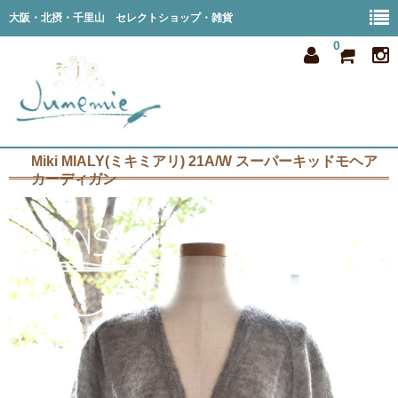
大阪・北摂・千里山 セレクトショップ・雑貨
0
Miki MIALY(ミキミアリ) 21A/W スーパーキッドモヘア
home
カーディガン
all item
member
order
privacy
shop info
blog