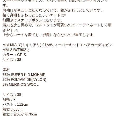
スーパーキッドモヘアの、とっても軽くて暖かいカーディガンで
す。
お袖口がキュッと細くなっていて、袖がふわっとしています。
後ろ身頃もふわっとしたシルエットに!!
前開きでスナップボタンになります。
着丈も少し長めで、シルエットが可愛いのでコーディネートして頂
きやすい。
上からコートを着ても、邪魔にならないので重宝します。
Miki MIALY(ミキミアリ) 21A/W スーパーキッドモヘアカーディガン
MM-21WT902-g
カラー：GRIS
サイズ：38
素材
65% SUPER KID MOHAIR
32% POLYAMIDE(NYLON)
3% MERINO’S WOOL
サイズ：38
肩幅：×
バスト：112cm
着丈：63cm
袖丈：首元から70cm