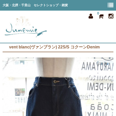
大阪・北摂・千里山 セレクトショップ・雑貨
0
vent blanc(ヴァンブラン) 22S/S コクーンDenim
home
all item
member
order
privacy
shop info
blog