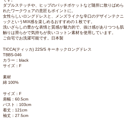
ダブルステッチや、ヒップのパッチポケットなど随所に散りばめら
れたワークウェアの意匠もポイントに。
女性らしいロングドレスと、メンズライクな辛口のデザインテクニ
ックというMIX感を楽しめるおすすめの１枚です。
洗いざらしの豊かな表情と質感が魅力的で、抜け感がありつつも肌
触りは滑らかで気持ちが良いコットン素材を使用しています。
ご自宅でお洗濯可能です。日本製
TICCA(ティッカ) 22S/S キーネックロングドレス
TBBS-046
カラー：black
サイズ：F
素材
綿 100%
サイズ：F
肩幅：60.5cm
バスト：103cm
着丈：121cm
袖丈：27.5cm