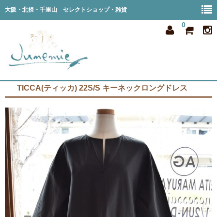
大阪・北摂・千里山 セレクトショップ・雑貨
0
TICCA(ティッカ) 22S/S キーネックロングドレス
home
all item
member
order
privacy
shop info
blog