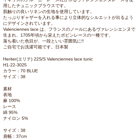
用したチュニックブラウスです。
肌触りの良いリネンの生地を使用しています。
たっぷりギャザーを入れる事により立体的なシルエットが出るよう
にデザインされています。
Valenciennes lace は、フランスのノールにあるヴァレンシエンヌで
生まれ、1705年頃から栄えたボビンレースの一種です。
落ち着いた色目が、一段といい雰囲気に!!
ご自宅でお洗濯可能です。日本製
Heriter(エリテ) 22S/S Valenciennes lace tunic
H1-22-3025
カラー：70 BLUE
サイズ：38
素材
表地
麻 100%
レース
綿 95%
ナイロン 5%
サイズ：38
肩幅：37cm