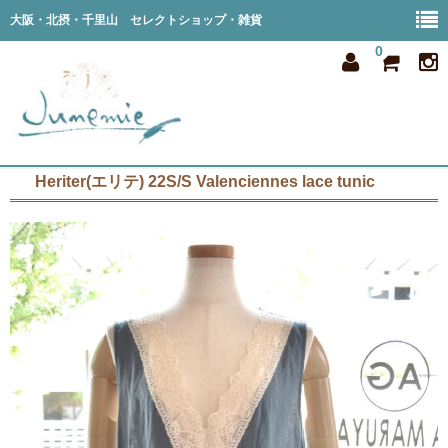
大阪・北摂・千里山 セレクトショップ・雑貨
0
Heriter(エリテ) 22S/S Valenciennes lace tunic
home
all item
member
order
privacy
shop info
blog