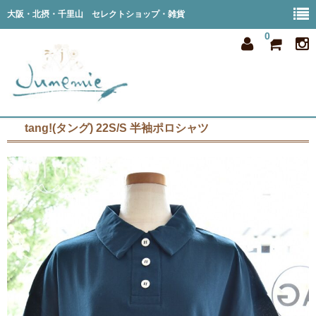
大阪・北摂・千里山 セレクトショップ・雑貨
0
tang!(タング) 22S/S 半袖ポロシャツ
home
all item
member
order
privacy
shop info
blog