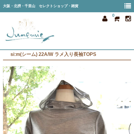
大阪・北摂・千里山 セレクトショップ・雑貨
0
si:m(シーム) 22A/W ラメ入り長袖TOPS
home
all item
member
order
privacy
shop info
blog