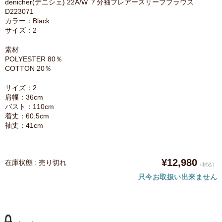
denicher(デニシェ) 22A/W ７分袖フレアースリーブブラウス
D223071
カラー：Black
サイズ：2
素材
POLYESTER 80％
COTTON 20％
サイズ：2
肩幅：36cm
バスト：110cm
着丈：60.5cm
袖丈：41cm
¥12,980
在庫状態 : 売り切れ
（税込）
只今お取扱い出来ません