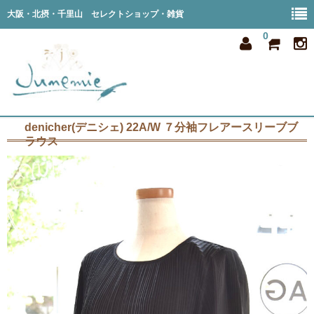
大阪・北摂・千里山 セレクトショップ・雑貨
0
denicher(デニシェ) 22A/W ７分袖フレアースリーブブ
home
ラウス
all item
member
order
privacy
shop info
blog