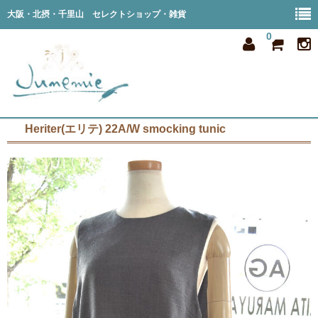
大阪・北摂・千里山 セレクトショップ・雑貨
0
Heriter(エリテ) 22A/W smocking tunic
home
all item
member
order
privacy
shop info
blog