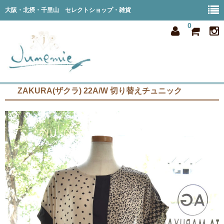
大阪・北摂・千里山 セレクトショップ・雑貨
0
ZAKURA(ザクラ) 22A/W 切り替えチュニック
home
all item
member
order
privacy
shop info
blog