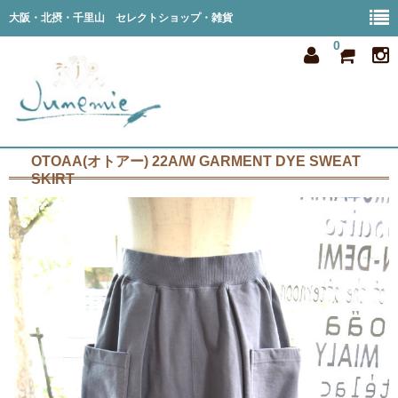
大阪・北摂・千里山 セレクトショップ・雑貨
0
OTOAA(オトアー) 22A/W GARMENT DYE SWEAT
home
SKIRT
all item
member
order
privacy
shop info
blog