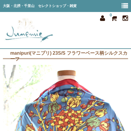
大阪・北摂・千里山 セレクトショップ・雑貨
0
manipuri(マニプリ) 23S/S フラワーベース柄シルクスカ
home
ーフ
all item
member
order
privacy
shop info
blog