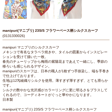
manipuri(マニプリ) 23S/S フラワーベース柄シルクスカーフ
(0131330026)
manipuri マニプリのシルクスカーフ
メキシコで有名なタラベラ焼きや、タイルの図案からインスピレー
ションを受けて描いた一枚。
春先のチューリップから梅雨の紫陽花まであえて一緒にし、季節の
移ろいも感じられるデザイン。
manipuriのスカーフは、日本の職人が1枚ずつ手捺染し、端を手巻き
で仕上げております。
生地は12匁綾織りシルクを使用。薄すぎず厚すぎず、とても滑らか
です。
シルクの艶やかな光沢感がカラーリングに更に明るさをプラスして
くれるので、コーディネートがぐっと華やかになります。
日本製
manipuri(マニプリ) 23S/S フラワーベース柄シルクスカーフ