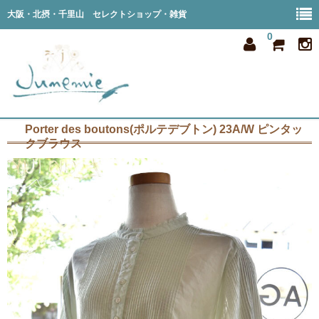
大阪・北摂・千里山 セレクトショップ・雑貨
0
Porter des boutons(ポルテデブトン) 23A/W ピンタッ
home
クブラウス
all item
member
order
privacy
shop info
blog