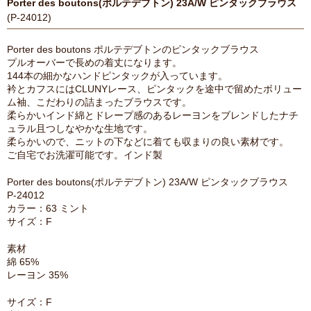
Porter des boutons(ポルテデブトン) 23A/W ピンタックブラウス
(P-24012)
Porter des boutons ポルテデブトンのピンタックブラウス
プルオーバーで長めの着丈になります。
144本の細かなハンドピンタックが入っています。
衿とカフスにはCLUNYレース、ピンタックを途中で留めたボリュー
ム袖、こだわりの詰まったブラウスです。
柔らかいインド綿とドレープ感のあるレーヨンをブレンドしたナチ
ュラル且つしなやかな生地です。
柔らかいので、ニットの下などに着ても収まりの良い素材です。
ご自宅でお洗濯可能です。インド製
Porter des boutons(ポルテデブトン) 23A/W ピンタックブラウス
P-24012
カラー：63 ミント
サイズ：F
素材
綿 65%
レーヨン 35%
サイズ：F