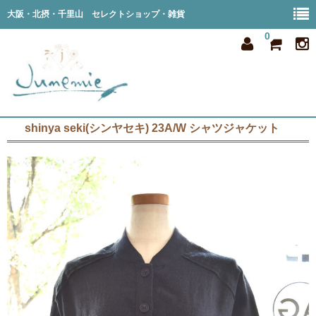
大阪・北摂・千里山 セレクトショップ・雑貨
0
shinya seki(シンヤセキ) 23A/W シャツジャケット
home
all item
member
order
privacy
shop info
blog