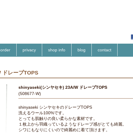
order
privacy
shop info
blog
contact
/W ドレープTOPS
shinyaseki(シンヤセキ) 23A/W ドレープTOPS
(508677-W)
shinyaseki シンヤセキのドレープTOPS
洗えるウール100%です。
とっても肌触りの良い柔らかな素材です。
１枚上から羽織っているようなドレープ感がとても綺麗。
シワにもなりにくいので綺麗めに着て頂けます。