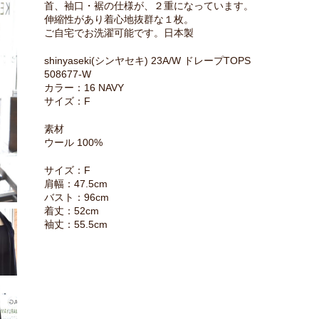
首、袖口・裾の仕様が、２重になっています。
伸縮性があり着心地抜群な１枚。
ご自宅でお洗濯可能です。日本製
shinyaseki(シンヤセキ) 23A/W ドレープTOPS
508677-W
カラー：16 NAVY
サイズ：F
素材
ウール 100%
サイズ：F
肩幅：47.5cm
バスト：96cm
着丈：52cm
袖丈：55.5cm