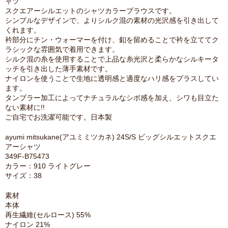
ャツ
スクエアーシルエットのシャツカラーブラウスです。
シンプルなデザインで、よりシルク混の素材の光沢感を引き出して
くれます。
衿部分にチン・ウォーマーを付け、釦を留めることで衿を立ててク
ラシックな雰囲気で着用できます。
シルク混の糸を使用することで上品な糸光沢と柔らかなシルキータ
ッチを引き出した薄手素材です。
ナイロンを使うことで生地に透明感と適度なハリ感をプラスしてい
ます。
タンブラー加工によってナチュラルなシボ感を加え、シワも目立た
ない素材に!!
ご自宅でお洗濯可能です。日本製
ayumi mitsukane(アユミミツカネ) 24S/S ビッグシルエットスクエ
アーシャツ
349F-B75473
カラー：910 ライトグレー
サイズ：38
素材
本体
再生繊維(セルロース) 55%
ナイロン 21%