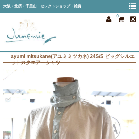
大阪・北摂・千里山 セレクトショップ・雑貨
0
ayumi mitsukane(アユミミツカネ) 24S/S ビッグシルエ
home
ットスクエアーシャツ
all item
member
order
privacy
shop info
blog