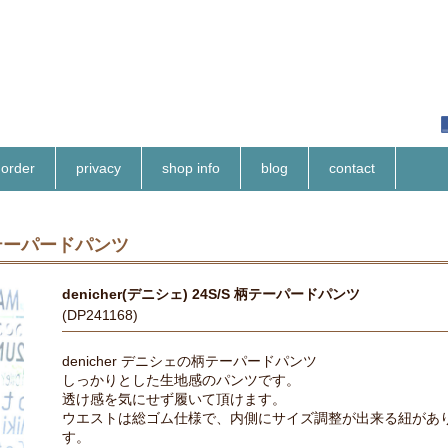
order
privacy
shop info
blog
contact
S 柄テーパードパンツ
denicher(デニシェ) 24S/S 柄テーパードパンツ
(DP241168)
denicher デニシェの柄テーパードパンツ
しっかりとした生地感のパンツです。
透け感を気にせず履いて頂けます。
ウエストは総ゴム仕様で、内側にサイズ調整が出来る紐があ
す。