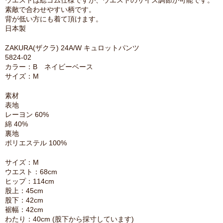
ウエストは総ゴム仕様ですが、ウエストのサイズ調節が可能です。
素敵で合わせやすい柄です。
背が低い方にも着て頂けます。
日本製
ZAKURA(ザクラ) 24A/W キュロットパンツ
5824-02
カラー：B ネイビーベース
サイズ：M
素材
表地
レーヨン 60%
綿 40%
裏地
ポリエステル 100%
サイズ：M
ウエスト：68cm
ヒップ：114cm
股上：45cm
股下：42cm
裾幅：42cm
わたり：40cm (股下から採寸しています)