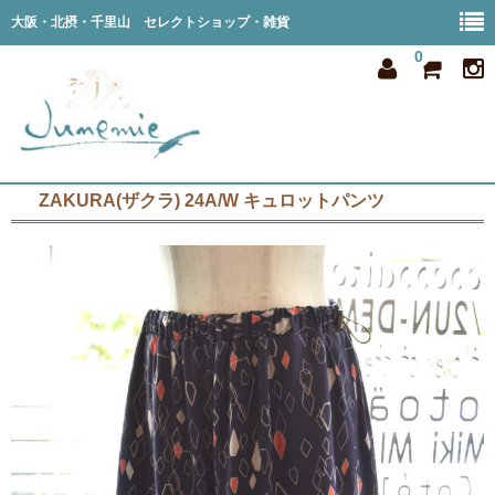
大阪・北摂・千里山 セレクトショップ・雑貨
0
ZAKURA(ザクラ) 24A/W キュロットパンツ
home
all item
member
order
privacy
shop info
blog