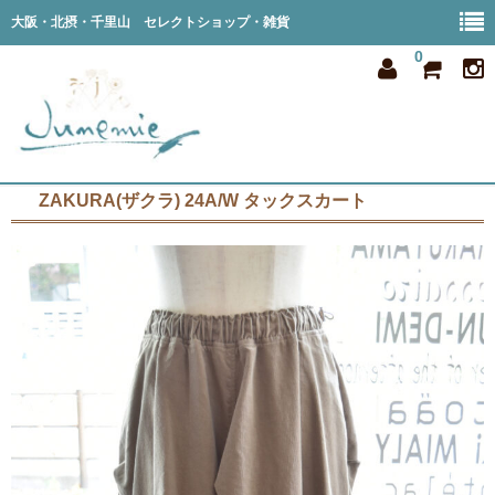
大阪・北摂・千里山 セレクトショップ・雑貨
0
ZAKURA(ザクラ) 24A/W タックスカート
home
all item
member
order
privacy
shop info
blog