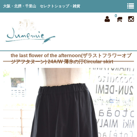
大阪・北摂・千里山 セレクトショップ・雑貨
0
the last flower of the afternoon(ザラストフラワーオブ
home
ジアフタヌーン) 24A/W 薄氷の汀Circular skirt
all item
member
order
privacy
shop info
blog