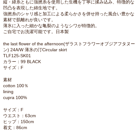
縦・緯糸ともに強撚糸を使用した生機を丁寧に揉み込み、特徴的な
凹凸を表現した綿生地です。
強撚糸のシャリ感と加工による柔らかさを併せ持った風合い豊かな
素材で肌離れが良いです。
薄氷に入った細かな亀裂のようなシワが特徴的。
ご自宅でお洗濯可能です。日本製
the last flower of the afternoon(ザラストフラワーオブジアフタヌー
ン) 24A/W 薄氷の汀Circular skirt
TLF125-SK01
カラー：99 BLACK
サイズ：F
素材
cotton 100％
lining
cupra 100%
サイズ：F
ウエスト：63cm
ヒップ：150cm
着丈：86cm