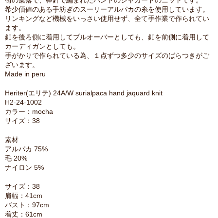
街の集落で、棒針で編まれたハンドのジャガードのニットです。
希少価値のある手紡ぎのスーリーアルパカの糸を使用しています。
リンキングなど機械をいっさい使用せず、全て手作業で作られてい
ます。
釦を後ろ側に着用してプルオーバーとしても、釦を前側に着用して
カーディガンとしても。
手がかりで作られている為、１点ずつ多少のサイズのばらつきがご
ざいます。
Made in peru
Heriter(エリテ) 24A/W surialpaca hand jaquard knit
H2-24-1002
カラー：mocha
サイズ：38
素材
アルパカ 75%
毛 20%
ナイロン 5%
サイズ：38
肩幅：41cm
バスト：97cm
着丈：61cm