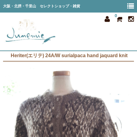
大阪・北摂・千里山 セレクトショップ・雑貨
0
Heriter(エリテ) 24A/W surialpaca hand jaquard knit
home
all item
member
order
privacy
shop info
blog