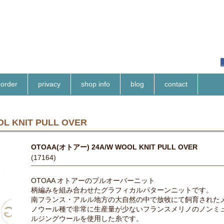
order
privacy
shop info
blog
contact
L KNIT PULL OVER
OTOAA(オトアー) 24A/W WOOL KNIT PULL OVER
(17164)
OTOAA オトアーのプルオーバーニット
柄編みを組み合わせたグラフィカルパターンニットです。
南フランス・アルル地方の大自然の中で放牧にて飼育された
ノウール種で非常に生産量が少ないフランスメリノのノンミ
ルジングウールを使用した糸です。