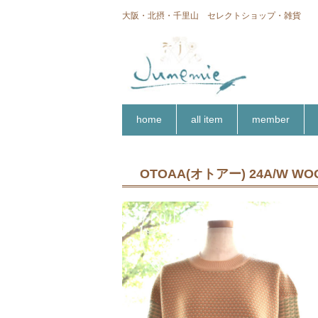
大阪・北摂・千里山 セレクトショップ・雑貨
home
all item
member
OTOAA(オトアー) 24A/W WOO