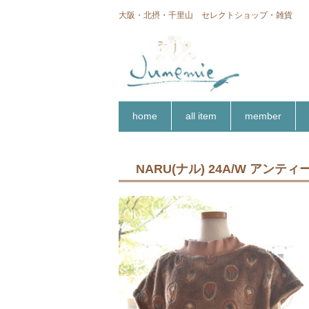
大阪・北摂・千里山 セレクトショップ・雑貨
home
all item
member
NARU(ナル) 24A/W ア