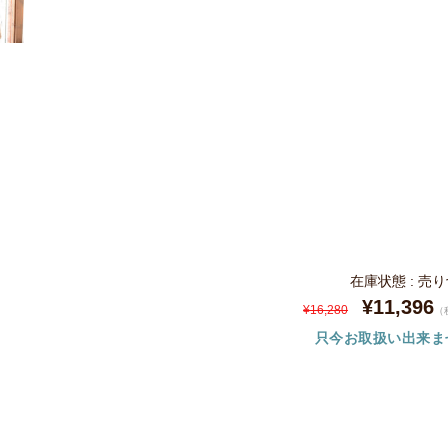
在庫状態 : 売
¥11,396
¥16,280
（
只今お取扱い出来ま