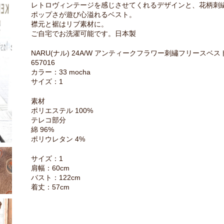
レトロヴィンテージを感じさせてくれるデザインと、花柄刺
ポップさが遊び心溢れるベスト。
襟元と裾はリブ素材に。
ご自宅でお洗濯可能です。日本製
NARU(ナル) 24A/W アンティークフラワー刺繡フリースベス
657016
カラー：33 mocha
サイズ：1
素材
ポリエステル 100%
テレコ部分
綿 96%
ポリウレタン 4%
サイズ：1
肩幅：60cm
バスト：122cm
着丈：57cm