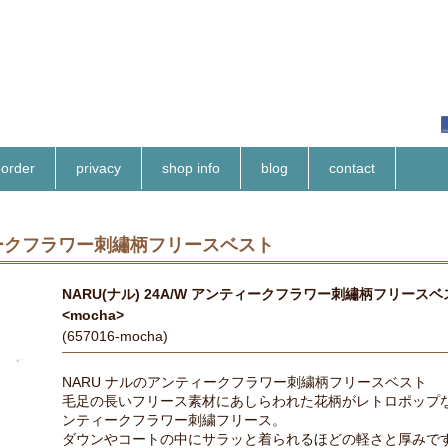
order
privacy
shop info
blog
contact
ンティークフラワー刺繡柄フリースベスト
NARU(ナル) 24A/W アンティークフラワー刺繡柄フリースベ
<mocha>
(657016-mocha)
NARU ナルのアンティークフラワー刺繍柄フリースベスト
毛足の長いフリース素材にあしらわれた花柄がレトロポップ
ンティークフラワー刺繍フリース。
ダウンやコートの中にサラッと着られるほどの軽さと厚みで