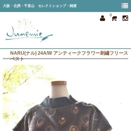
大阪・北摂・千里山 セレクトショップ・雑貨
0
NARU(ナル) 24A/W アンティークフラワー刺繡フリース
home
ベスト
all item
member
order
privacy
shop info
blog