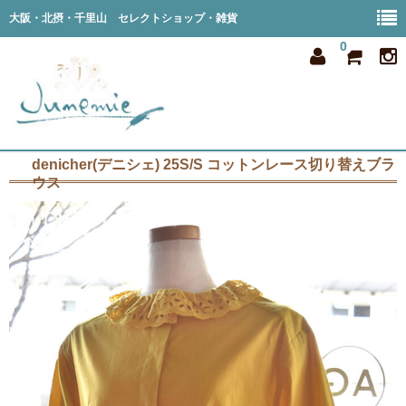
大阪・北摂・千里山 セレクトショップ・雑貨
0
denicher(デニシェ) 25S/S コットンレース切り替えブラ
home
ウス
all item
member
order
privacy
shop info
blog