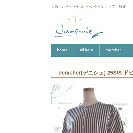
大阪・北摂・千里山 セレクトショップ・雑貨
home
all item
member
denicher(デニシェ) 25S/