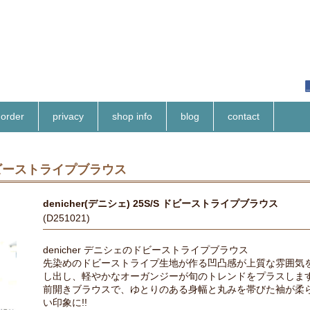
order
privacy
shop info
blog
contact
S ドビーストライプブラウス
denicher(デニシェ) 25S/S ドビーストライプブラウス
(D251021)
denicher デニシェのドビーストライプブラウス
先染めのドビーストライプ生地が作る凹凸感が上質な雰囲気
し出し、軽やかなオーガンジーが旬のトレンドをプラスしま
前開きブラウスで、ゆとりのある身幅と丸みを帯びた袖が柔
い印象に!!