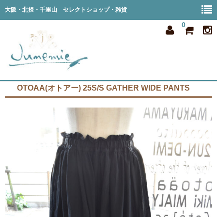
大阪・北摂・千里山 セレクトショップ・雑貨
0
OTOAA(オトアー) 25S/S GATHER WIDE PANTS
home
all item
member
order
privacy
shop info
blog