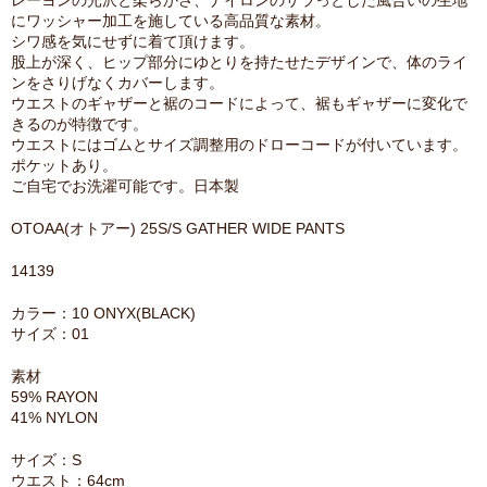
レーヨンの光沢と柔らかさ、ナイロンのサラっとした風合いの生地
にワッシャー加工を施している高品質な素材。
シワ感を気にせずに着て頂けます。
股上が深く、ヒップ部分にゆとりを持たせたデザインで、体のライ
ンをさりげなくカバーします。
ウエストのギャザーと裾のコードによって、裾もギャザーに変化で
きるのが特徴です。
ウエストにはゴムとサイズ調整用のドローコードが付いています。
ポケットあり。
ご自宅でお洗濯可能です。日本製
OTOAA(オトアー) 25S/S GATHER WIDE PANTS
14139
カラー：10 ONYX(BLACK)
サイズ：01
素材
59% RAYON
41% NYLON
サイズ：S
ウエスト：64cm