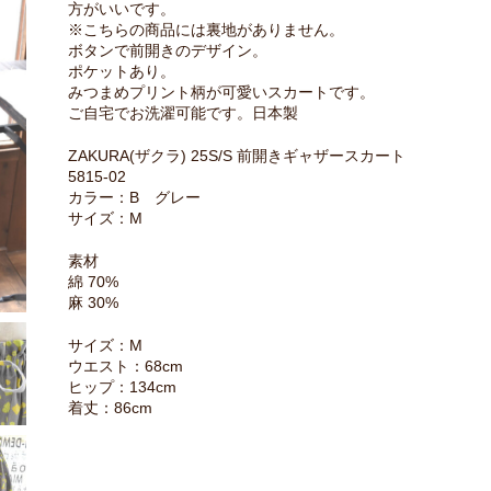
方がいいです。
※こちらの商品には裏地がありません。
ボタンで前開きのデザイン。
ポケットあり。
みつまめプリント柄が可愛いスカートです。
ご自宅でお洗濯可能です。日本製
ZAKURA(ザクラ) 25S/S 前開きギャザースカート
5815-02
カラー：B グレー
サイズ：M
素材
綿 70%
麻 30%
サイズ：M
ウエスト：68cm
ヒップ：134cm
着丈：86cm