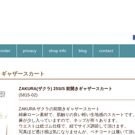
order
privacy
shop info
blog
contact
前開きギャザースカート
ZAKURA(ザクラ) 25S/S 前開きギャザースカート
(5815-02)
ZAKURA ザクラの前開きギャザースカート
綿麻ローン素材で、肌触りの良い軽い生地感のスカートです
麻が少し入っていますので、ネップが所々あります。
ウエストは総ゴム仕様で、紐でサイズ調節して頂けます。
写真ほど透け感は気になりませんが、ペチコートは履いて頂