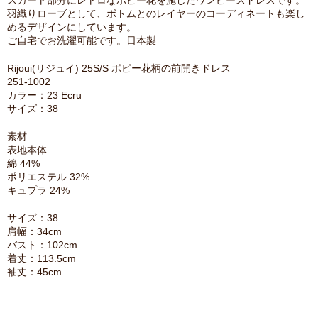
スカート部分にレトロなポピー花を施したワンピースドレスです。
羽織りローブとして、ボトムとのレイヤーのコーディネートも楽し
めるデザインにしています。
ご自宅でお洗濯可能です。日本製
Rijoui(リジュイ) 25S/S ポピー花柄の前開きドレス
251-1002
カラー：23 Ecru
サイズ：38
素材
表地本体
綿 44%
ポリエステル 32%
キュプラ 24%
サイズ：38
肩幅：34cm
バスト：102cm
着丈：113.5cm
袖丈：45cm