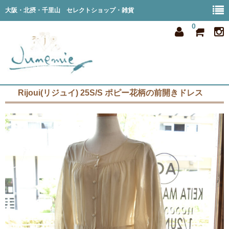
大阪・北摂・千里山 セレクトショップ・雑貨
0
Rijoui(リジュイ) 25S/S ポピー花柄の前開きドレス
home
all item
member
order
privacy
shop info
blog