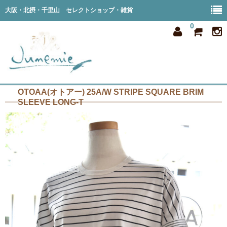
大阪・北摂・千里山 セレクトショップ・雑貨
0
OTOAA(オトアー) 25A/W STRIPE SQUARE BRIM
home
SLEEVE LONG-T
all item
member
order
privacy
shop info
blog