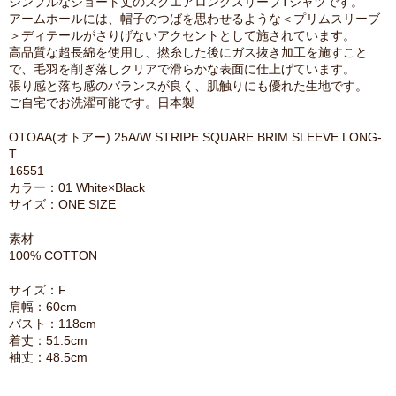
シンプルなショート丈のスクエアロングスリーブTシャツです。
アームホールには、帽子のつばを思わせるような＜プリムスリーブ
＞ディテールがさりげないアクセントとして施されています。
高品質な超長綿を使用し、撚糸した後にガス抜き加工を施すこと
で、毛羽を削ぎ落しクリアで滑らかな表面に仕上げています。
張り感と落ち感のバランスが良く、肌触りにも優れた生地です。
ご自宅でお洗濯可能です。日本製
OTOAA(オトアー) 25A/W STRIPE SQUARE BRIM SLEEVE LONG-
T
16551
カラー：01 White×Black
サイズ：ONE SIZE
素材
100% COTTON
サイズ：F
肩幅：60cm
バスト：118cm
着丈：51.5cm
袖丈：48.5cm