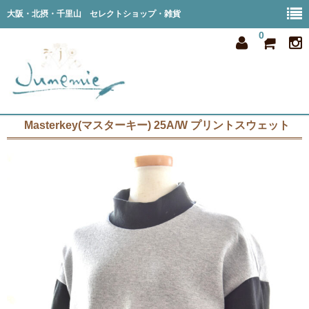
大阪・北摂・千里山 セレクトショップ・雑貨
0
Masterkey(マスターキー) 25A/W プリントスウェット
home
all item
member
order
privacy
shop info
blog