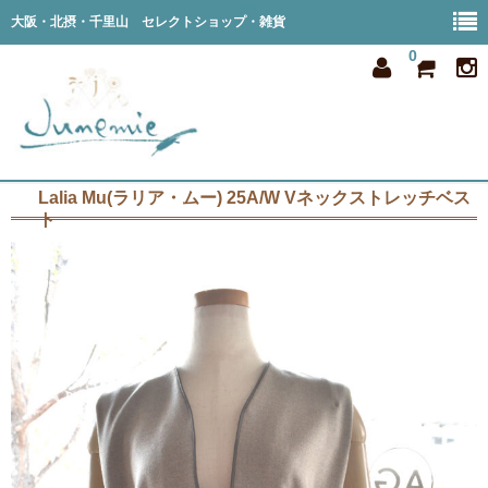
大阪・北摂・千里山 セレクトショップ・雑貨
0
Lalia Mu(ラリア・ムー) 25A/W Vネックストレッチベス
home
ト
all item
member
order
privacy
shop info
blog