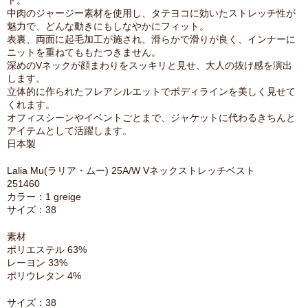
ト。
中肉のジャージー素材を使用し、タテヨコに効いたストレッチ性が
魅力で、どんな動きにもしなやかにフィット。
表裏、両面に起毛加工が施され、滑らかで滑りが良く、インナーに
ニットを重ねてももたつきません。
深めのVネックが顔まわりをスッキリと見せ、大人の抜け感を演出
します。
立体的に作られたフレアシルエットでボディラインを美しく見せて
くれます。
オフィスシーンやイベントごとまで、ジャケットに代わるきちんと
アイテムとして活躍します。
日本製
Lalia Mu(ラリア・ムー) 25A/W Vネックストレッチベスト
251460
カラー：1 greige
サイズ：38
素材
ポリエステル 63%
レーヨン 33%
ポリウレタン 4%
サイズ：38