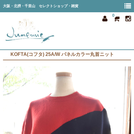
大阪・北摂・千里山 セレクトショップ・雑貨
0
KOFTA(コフタ) 25A/W パネルカラー丸首ニット
home
all item
member
order
privacy
shop info
blog