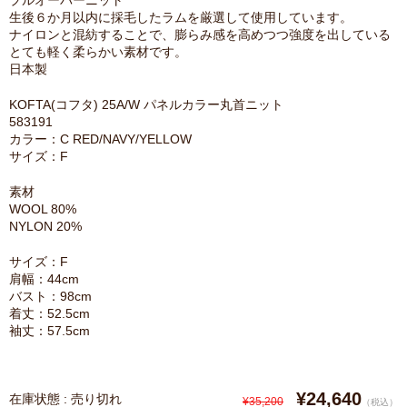
プルオーバーニット
生後６か月以内に採毛したラムを厳選して使用しています。
ナイロンと混紡することで、膨らみ感を高めつつ強度を出している
とても軽く柔らかい素材です。
日本製
KOFTA(コフタ) 25A/W パネルカラー丸首ニット
583191
カラー：C RED/NAVY/YELLOW
サイズ：F
素材
WOOL 80%
NYLON 20%
サイズ：F
肩幅：44cm
バスト：98cm
着丈：52.5cm
袖丈：57.5cm
¥24,640
在庫状態 : 売り切れ
¥35,200
（税込）