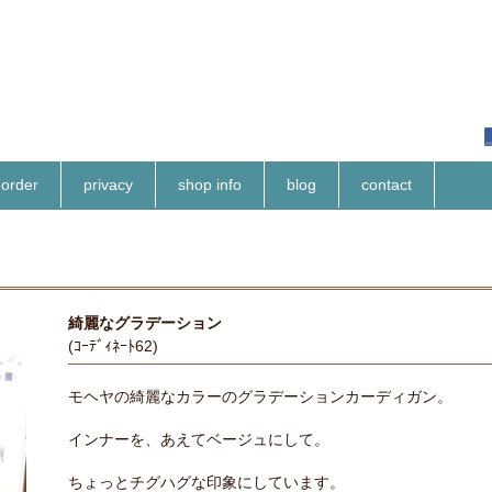
order
privacy
shop info
blog
contact
綺麗なグラデーション
(ｺｰﾃﾞｨﾈｰﾄ62)
モヘヤの綺麗なカラーのグラデーションカーディガン。
インナーを、あえてベージュにして。
ちょっとチグハグな印象にしています。