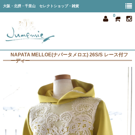
大阪・北摂・千里山 セレクトショップ・雑貨
0
NAPATA MELLOE(ナパータメロエ) 26S/S レース付フ
home
ーディー
all item
member
order
privacy
shop info
blog