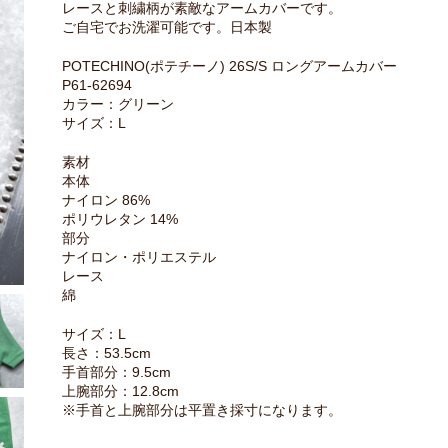
レースと刺繍柄が素敵なアームカバーです。
ご自宅でお洗濯可能です。日本製
POTECHINO(ポテチーノ) 26S/S ロングアームカバー
P61-62694
カラー：グリーン
サイズ：L
素材
本体
ナイロン 86%
ポリウレタン 14%
部分
ナイロン・ポリエステル
レース
綿
サイズ：L
長さ：53.5cm
手首部分：9.5cm
上腕部分：12.8cm
※手首と上腕部分は平置き採寸になります。