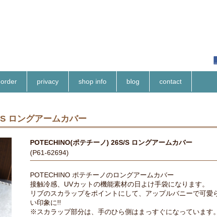
order
privacy
shop info
blog
contact
6S/S ロングアームカバー
POTECHINO(ポテチーノ) 26S/S ロングアームカバー
(P61-62694)
POTECHINO ポテチーノのロングアームカバー
接触冷感、UVカットの機能素材の日よけ手袋になります。
リブのスカラップをポイントにして、アップルバニーで可愛
い印象に!!
※スカラップ部分は、手のひら側はまっすぐになっています